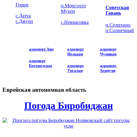
Горин
п.Монгохто
Советская
Мухен
Гавань
с.Датта
с.Джуен
с.Некрасовка
п.Селихино
п.Солнечный
аэропорт Аян
аэропорт
аэропорт
Нелькан
Чумикан
аэропорт
Богородское
аэропорт
аэропорт
Ургалан
Херпучи
Еврейская автономная область
Погода Биробиджан