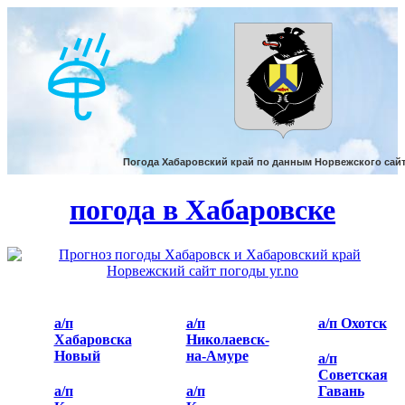
погода в Хабаровске
а/п
а/п
а/п Охотск
Хабаровска
Николаевск-
Новый
на-Амуре
а/п
Советская
а/п
а/п
Гавань