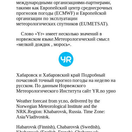
международными организациями-партнерами,
такими как Европейский центр среднесрочных
прогнозов погоды (ECMWF) и Европейской
организации по эксплуатации
метеорологических спутников (EUMETSAT).
Слово «Yr» имеет несколько значений в
норвежском языке.Метеорологический смысл
«мелкий дождик , морось».
Хабаровск и Хабаровский край Подробный
почасовой точный прогноз погоды на неделю на
русском. По данным Норвежского
Метеорологического Института сайт YR.no урно
Weather forecast from yr.no, delivered by the
Norwegian Meteorological Institute and the
NRK.Region: Khabarovsk, Russia. Time Zone:
Asia/Vladivostok.
Habarovsk (Finnish), Chabarovsk (Swedish),