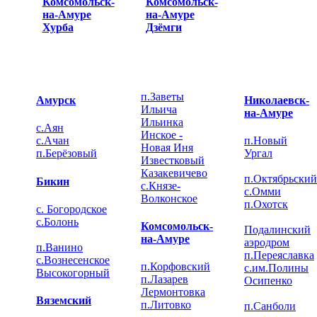
Комсомольск-
Комсомольск-
на-Амуре
на-Амуре
Хурба
Дзёмги
п.Заветы
Амурск
Николаевск-
Ильича
на-Амуре
Ильинка
с.Аян
Инское -
с.Ачан
п.Новый
Новая Иня
п.Берёзовый
Ургал
Известковый
Казакевичево
п.Октябрьский
Бикин
с.Князе-
c.Омми
Волконское
п.Охотск
с. Богородское
c.Болонь
Комсомольск-
Подалинский
на-Амуре
аэродром
п.Ванино
п.Переяславка
c.Вознесенское
п.Корфовский
с.им.Полины
Высокогорный
п.Лазарев
Осипенко
Лермонтовка
Вяземский
п.Литовко
п.Санболи