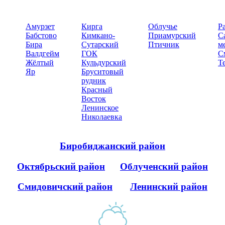
Амурзет
Кирга
Облучье
Р
Бабстово
Кимкано-
Приамурский
С
Бира
Сутарский
Птичник
м
Валдгейм
ГОК
С
Жёлтый
Кульдурский
Т
Яр
Бруситовый
рудник
Красный
Восток
Ленинское
Николаевка
Биробиджанский район
Октябрьский район
Облученский район
Смидовичский район
Ленинский район