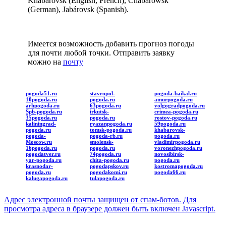
Khabarovsk (English, French), Chabarowsk
(German), Jabárovsk (Spanish).
Имеется возможность добавить прогноз погоды
для почти любой точки. Отправить заявку
можно на
почту
pogoda51.ru
stavropol-
pogoda-baikal.ru
10pogoda.ru
pogoda.ru
amurpogoda.ru
arhpogoda.ru
63pogoda.ru
volgogradpogoda.ru
Spb-pogoda.ru
irkutsk-
crimea-pogoda.ru
35pogoda.ru
pogoda.ru
rostov-pogoda.ru
kaliningrad-
ryazanpogoda.ru
59pogoda.ru
pogoda.ru
tomsk-pogoda.ru
khabarovsk-
pogoda-
pogoda-rb.ru
pogoda.ru
Moscow.ru
smolensk-
vladimirpogoda.ru
16pogoda.ru
pogoda.ru
voronezhpogoda.ru
pogodatver.ru
74pogoda.ru
novosibirsk-
yar-pogoda.ru
chita-pogoda.ru
pogoda.ru
krasnodar-
pogodapskov.ru
kostromapogoda.ru
pogoda.ru
pogodakomi.ru
pogoda66.ru
kalugapogoda.ru
tulapogoda.ru
Адрес электронной почты защищен от спам-ботов. Для
просмотра адреса в браузере должен быть включен Javascript.