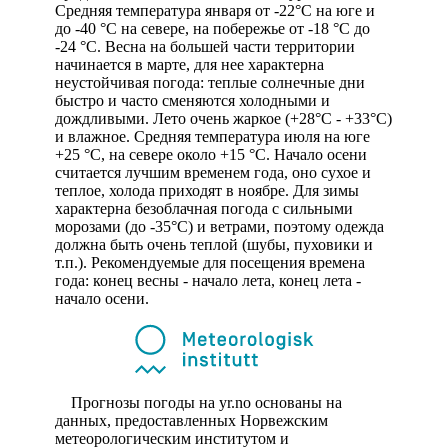
Средняя температура января от -22°C на юге и
до -40 °C на севере, на побережье от -18 °C до
-24 °C. Весна на большей части территории
начинается в марте, для нее характерна
неустойчивая погода: теплые солнечные дни
быстро и часто сменяются холодными и
дождливыми. Лето очень жаркое (+28°С - +33°С)
и влажное. Средняя температура июля на юге
+25 °C, на севере около +15 °C. Начало осени
считается лучшим временем года, оно сухое и
теплое, холода приходят в ноябре. Для зимы
характерна безоблачная погода с сильными
морозами (до -35°С) и ветрами, поэтому одежда
должна быть очень теплой (шубы, пуховики и
т.п.). Рекомендуемые для посещения времена
года: конец весны - начало лета, конец лета -
начало осени.
Прогнозы погоды на yr.no основаны на
данных, предоставленных Норвежским
метеорологическим институтом и