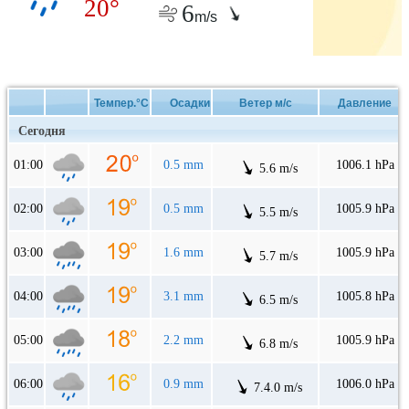
20°
6
m/s
Темпер.°C
Осадки
Ветер м/с
Давление
Сегодня
01:00
0.5 mm
1006.1 hPa
5.6 m/s
02:00
0.5 mm
1005.9 hPa
5.5 m/s
03:00
1.6 mm
1005.9 hPa
5.7 m/s
04:00
3.1 mm
1005.8 hPa
6.5 m/s
05:00
2.2 mm
1005.9 hPa
6.8 m/s
06:00
0.9 mm
1006.0 hPa
7.4.0 m/s