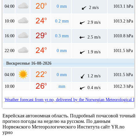
04:00
0 mm
1013.1 hPa
2 m/s
10:00
0.2 mm
1013.2 hPa
2.9 m/s
16:00
0.3 mm
1010.8 hPa
2.5 m/s
22:00
0 mm
1011.5 hPa
1.9 m/s
Воскресенье 16-08-2026
04:00
0 mm
1011.5 hPa
1.2 m/s
10:00
mm
1012.3 hPa
0.4 m/s
Weather forecast from yr.no, delivered by the Norwegian Meteorological In
Еврейская автономная область. Подробный почасовой точный
прогноз погоды на неделю на русском. По данным
Норвежского Метеорологического Института сайт YR.no
урно