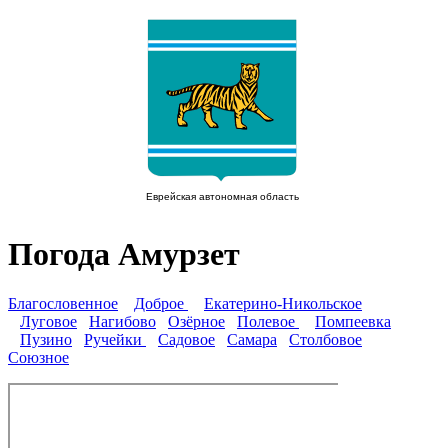
Погода Амурзет
Благословенное
Доброе
Екатерино-Никольское
Луговое
Нагибово
Озёрное
Полевое
Помпеевка
Пузино
Ручейки
Садовое
Самара
Столбовое
Союзное