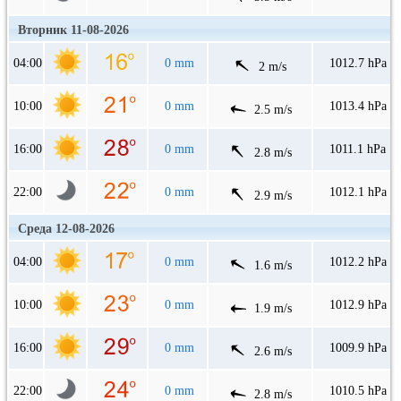
Вторник 11-08-2026
04:00
0 mm
1012.7 hPa
2 m/s
10:00
0 mm
1013.4 hPa
2.5 m/s
16:00
0 mm
1011.1 hPa
2.8 m/s
22:00
0 mm
1012.1 hPa
2.9 m/s
Среда 12-08-2026
04:00
0 mm
1012.2 hPa
1.6 m/s
10:00
0 mm
1012.9 hPa
1.9 m/s
16:00
0 mm
1009.9 hPa
2.6 m/s
22:00
0 mm
1010.5 hPa
2.8 m/s