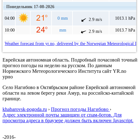
Понедельник 17-08-2026
04:00
0 mm
1013.1 hPa
2.9 m/s
10:00
mm
1013.7 hPa
2.9 m/s
Weather forecast from yr.no, delivered by the Norwegian Meteorological In
Еврейская автономная область. Подробный почасовой точный
прогноз погоды на неделю на русском. По данным
Норвежского Метеорологического Института сайт YR.no
урно
Село Нагибово в Октябрьском районе Еврейской автономной
области на левом берегу реки Амур, на российско-китайской
границе.
khabarovsk-pogoda.ru
›
Прогноз погоды Нагибово
›
Адрес электронной почты защищен от спам-ботов. Для
просмотра адреса в браузере должен быть включен Javascript.
-2016-