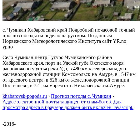
с. Чумикан Хабаровский край Подробный почасовой точный
прогноз погоды на неделю на русском. По данным
Норвежского Метеорологического Института сайт YR.no
урно
Село Чумикан центр Тугуро-Чумиканского района
Хабаровского края, порт на Удской губе Охотского моря
расположено у устья реки Уда, в 480 км к северо-западу от
железнодорожной станции Комсомольск-на-Амуре, в 1547 км
от краевого центра, в 526 км от железнодорожной станции
Постышево, в 721 км морем от г. Николаевска-на-Амуре.
khabarovsk-pogoda.ru
›
Прогноз погоды с. Чумикан
›
Адрес электронной почты защищен от спам-ботов. Для
просмотра адреса в браузере должен быть включен Javascript.
-2016-