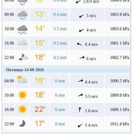
08:00
0.4 mm
1004.0 hPa
5.8.0 m/s
09:00
0.4 mm
1003.8 hPa
5 m/s
10:00
5.5 mm
1003.6 hPa
4 m/s
16:00
0.2 mm
1001.1 hPa
0.4 m/s
22:00
0.2 mm
1002.7 hPa
6 m/s
Пятница 14-08-2026
04:00
0 mm
1006.5 hPa
4.4 m/s
10:00
0 mm
1009.8 hPa
3.5 m/s
16:00
0 mm
1009.1 hPa
1.6 m/s
22:00
0 mm
1011.4 hPa
1.4 m/s