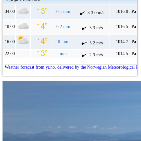
04:00
0.1 mm
1016.0 hPa
3.3.0 m/s
10:00
0.2 mm
1016.5 hPa
3.3 m/s
16:00
0 mm
1014.7 hPa
3.2 m/s
22:00
mm
1014.5 hPa
2.3 m/s
Weather forecast from yr.no, delivered by the Norwegian Meteorological In