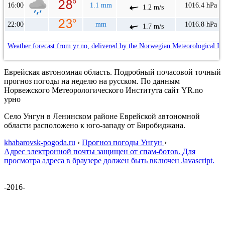
16:00
1.1 mm
1016.4 hPa
1.2 m/s
22:00
mm
1016.8 hPa
1.7 m/s
Weather forecast from yr.no, delivered by the Norwegian Meteorological In
Еврейская автономная область. Подробный почасовой точный
прогноз погоды на неделю на русском. По данным
Норвежского Метеорологического Института сайт YR.no
урно
Село Унгун в Ленинском районе Еврейской автономной
области расположено к юго-западу от Биробиджана.
khabarovsk-pogoda.ru
›
Прогноз погоды Унгун
›
Адрес электронной почты защищен от спам-ботов. Для
просмотра адреса в браузере должен быть включен Javascript.
-2016-