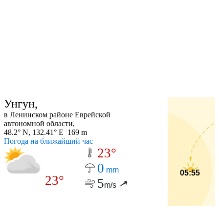
Унгун,
в Ленинском районе Еврейской
автономной области,
48.2° N, 132.41° E 169 m
Погода на ближайший час
23°
0
mm
05:55
23°
5
m/s