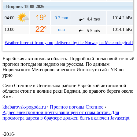
Вторник 18-08-2026
04:00
0.2 mm
1014.2 hPa
4.4 m/s
10:00
mm
1014.1 hPa
5.5 m/s
Weather forecast from yr.no, delivered by the Norwegian Meteorological In
Еврейская автономная область. Подробный почасовой точный
прогноз погоды на неделю на русском. По данным
Норвежского Метеорологического Института сайт YR.no
урно
Село Степное в Ленинском районе Еврейской автономной
области стоит в долине реки Биджан, до правого берега около
8 км.
khabarovsk-pogoda.ru
›
Прогноз погоды Степное
›
Адрес электронной почты защищен от спам-ботов. Для
просмотра адреса в браузере должен быть включен Javascript.
-2016-