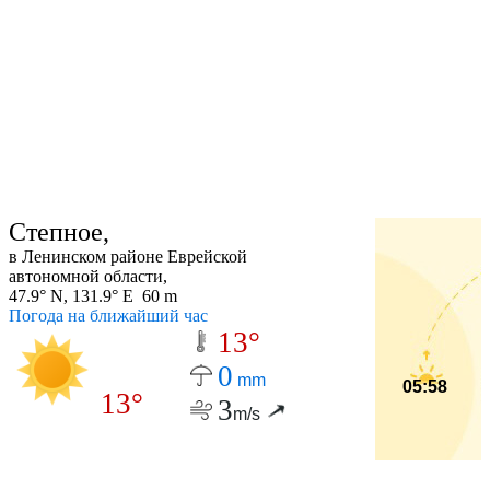
Степное,
в Ленинском районе Еврейской
автономной области,
47.9° N, 131.9° E 60 m
Погода на ближайший час
13°
0
mm
05:58
13°
3
m/s