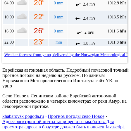
04:00
0 mm
1012.9 hPa
2.4 m/s
10:00
0 mm
1013.5 hPa
2.4 m/s
16:00
0 mm
1011.6 hPa
2 m/s
22:00
mm
1011.8 hPa
1.8 m/s
Weather forecast from yr.no, delivered by the Norwegian Meteorological In
Еврейская автономная область. Подробный почасовой точный
прогноз погоды на неделю на русском. По данным
Норвежского Метеорологического Института сайт YR.no
урно
Село Новое в Ленинском районе Еврейской автономной
области расположено в четырёх километрах от реки Амур, на
левобережной протоке.
khabarovsk-pogoda.ru
›
Прогноз погоды село Новое
›
Адрес электронной почты защищен от спам-ботов. Для
просмотра адреса в браузере должен быть включен Javascript.