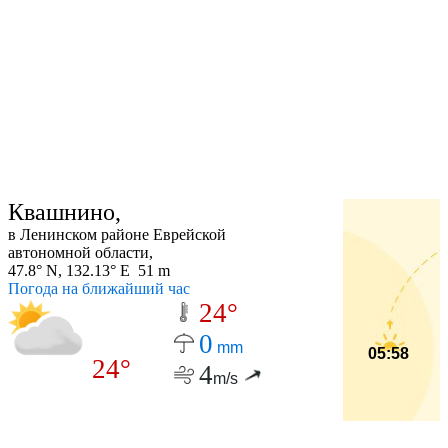
Квашнино,
в Ленинском районе Еврейской
автономной области,
47.8° N, 132.13° E 51 m
Погода на ближайший час
24°
0
mm
05:58
24°
4
m/s