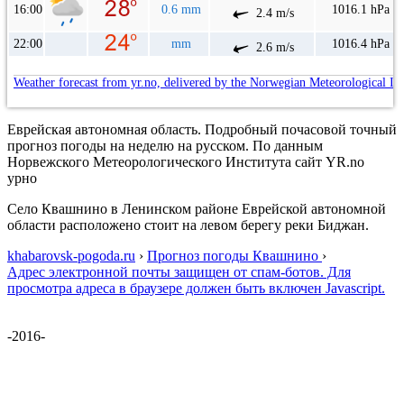
16:00
0.6 mm
1016.1 hPa
2.4 m/s
22:00
mm
1016.4 hPa
2.6 m/s
Weather forecast from yr.no, delivered by the Norwegian Meteorological In
Еврейская автономная область. Подробный почасовой точный
прогноз погоды на неделю на русском. По данным
Норвежского Метеорологического Института сайт YR.no
урно
Село Квашнино в Ленинском районе Еврейской автономной
области расположено стоит на левом берегу реки Биджан.
khabarovsk-pogoda.ru
›
Прогноз погоды Квашнино
›
Адрес электронной почты защищен от спам-ботов. Для
просмотра адреса в браузере должен быть включен Javascript.
-2016-