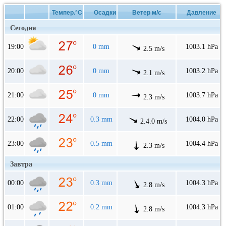
Темпер.°C
Осадки
Ветер м/с
Давление
Сегодня
19:00
0 mm
1003.1 hPa
2.5 m/s
20:00
0 mm
1003.2 hPa
2.1 m/s
21:00
0 mm
1003.7 hPa
2.3 m/s
22:00
0.3 mm
1004.0 hPa
2.4.0 m/s
23:00
0.5 mm
1004.4 hPa
2.3 m/s
Завтра
00:00
0.3 mm
1004.3 hPa
2.8 m/s
01:00
0.2 mm
1004.3 hPa
2.8 m/s