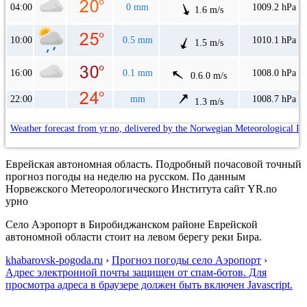
04:00
0 mm
1009.2 hPa
1.6 m/s
10:00
0.5 mm
1010.1 hPa
1.5 m/s
16:00
0.1 mm
1008.0 hPa
0.6.0 m/s
22:00
mm
1008.7 hPa
1.3 m/s
Weather forecast from yr.no, delivered by the Norwegian Meteorological In
Еврейская автономная область. Подробный почасовой точный
прогноз погоды на неделю на русском. По данным
Норвежского Метеорологического Института сайт YR.no
урно
Село Аэропорт в Биробиджанском районе Еврейской
автономной области стоит на левом берегу реки Бира.
khabarovsk-pogoda.ru
›
Прогноз погоды село Аэропорт
›
Адрес электронной почты защищен от спам-ботов. Для
просмотра адреса в браузере должен быть включен Javascript.