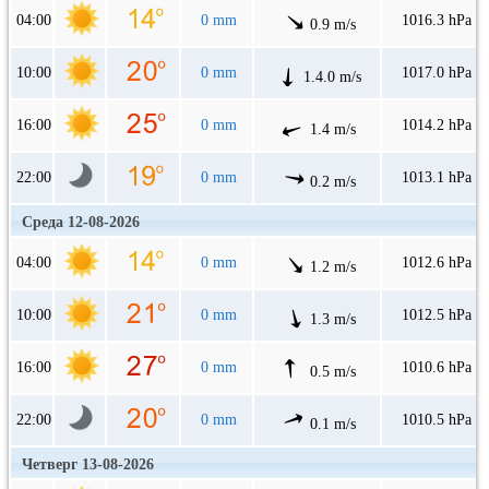
04:00
0 mm
1016.3 hPa
0.9 m/s
10:00
0 mm
1017.0 hPa
1.4.0 m/s
16:00
0 mm
1014.2 hPa
1.4 m/s
22:00
0 mm
1013.1 hPa
0.2 m/s
Среда 12-08-2026
04:00
0 mm
1012.6 hPa
1.2 m/s
10:00
0 mm
1012.5 hPa
1.3 m/s
16:00
0 mm
1010.6 hPa
0.5 m/s
22:00
0 mm
1010.5 hPa
0.1 m/s
Четверг 13-08-2026